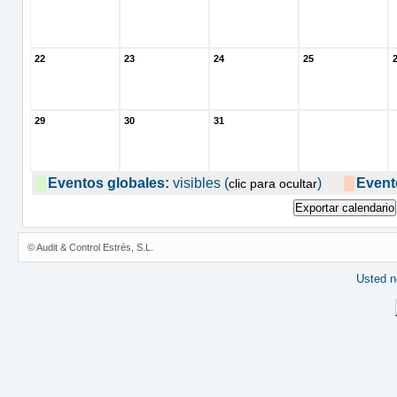
22
23
24
25
29
30
31
Eventos globales:
visibles (
)
Event
clic para ocultar
© Audit & Control Estrés, S.L.
Usted no