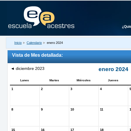
¿Qui
Inicio
►
Calendario
►
enero 2024
Vista de Mes detallada:
◄
diciembre 2023
enero 2024
Lunes
Martes
Miércoles
Jueves
1
2
3
4
8
9
10
11
15
16
17
18