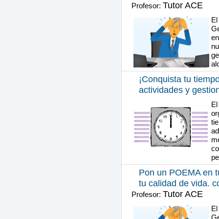
Tutor ACE
Profesor:
El
Ge
en
nu
ge
al
¡Conquista tu tiempo
actividades y gestio
El
or
ti
ad
me
co
pe
Pon un POEMA en tu 
tu calidad de vida. c
Tutor ACE
Profesor:
El
Ge