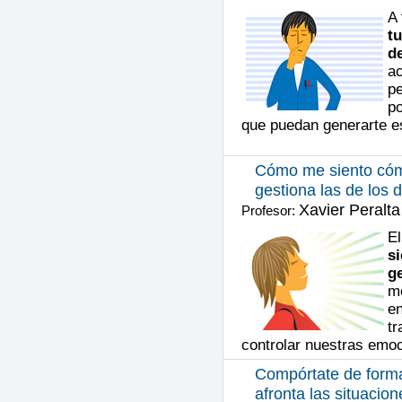
A 
tu
d
ac
p
po
que puedan generarte e
Cómo me siento cómo
gestiona las de los
Xavier Peralt
Profesor:
E
s
ge
mo
en
tr
controlar nuestras emo
Compórtate de forma 
afronta las situacio