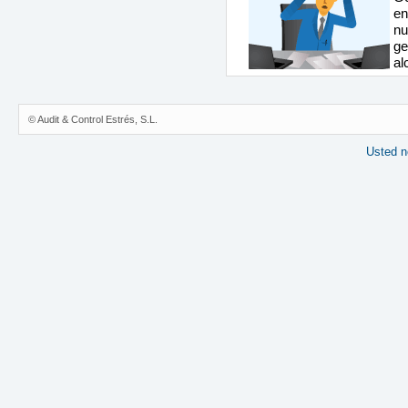
en
nu
ge
al
© Audit & Control Estrés, S.L.
Usted no