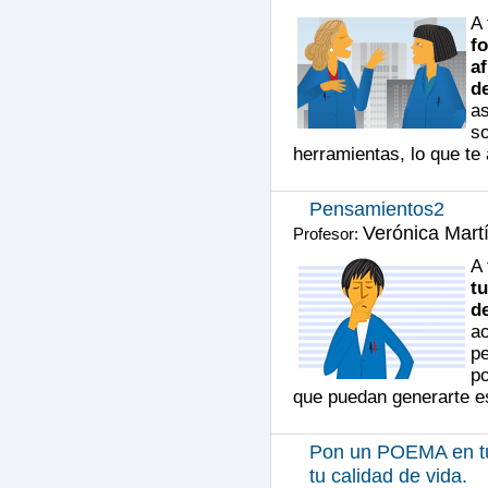
A 
fo
af
d
as
s
herramientas, lo que te 
Pensamientos2
Verónica Mart
Profesor:
A 
tu
d
ac
p
po
que puedan generarte e
Pon un POEMA en tu 
tu calidad de vida.