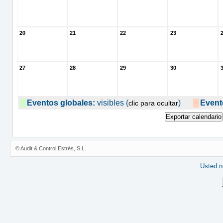
20
21
22
23
27
28
29
30
Eventos globales:
visibles (
)
Event
clic para ocultar
© Audit & Control Estrés, S.L.
Usted no