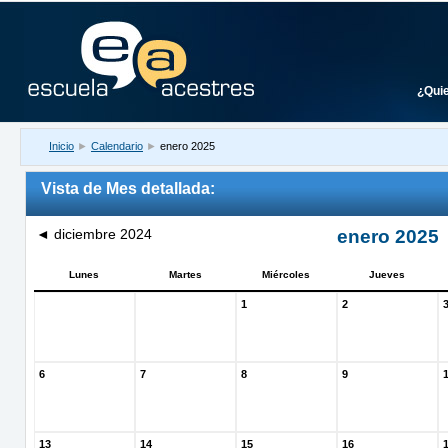
¿Qui
Inicio
►
Calendario
►
enero 2025
Vista de Mes detallada:
◄
diciembre 2024
enero 2025
Lunes
Martes
Miércoles
Jueves
1
2
6
7
8
9
13
14
15
16